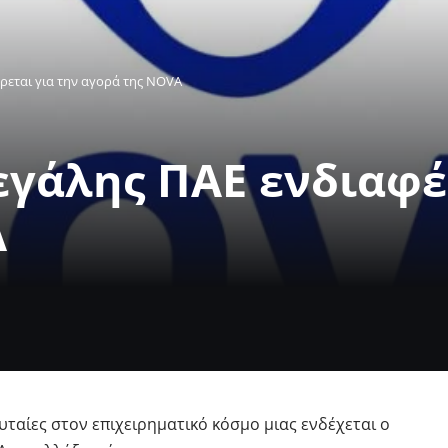
ρεται για την αγορά της NOVA
εγάλης ΠΑΕ ενδιαφέ
A
υταίες στον επιχειρηματικό κόσμο μιας ενδέχεται ο