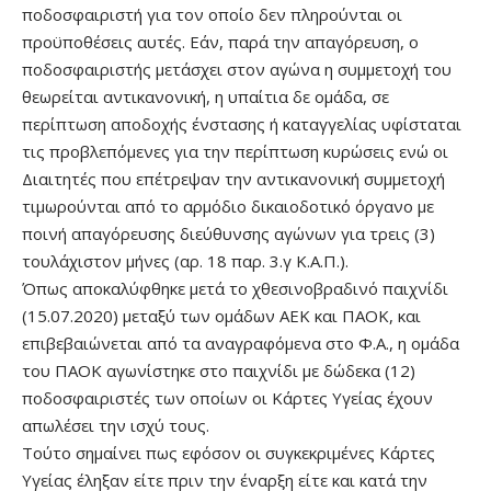
ποδοσφαιριστή για τον οποίο δεν πληρούνται οι
προϋποθέσεις αυτές. Εάν, παρά την απαγόρευση, ο
ποδοσφαιριστής μετάσχει στον αγώνα η συμμετοχή του
θεωρείται αντικανονική, η υπαίτια δε ομάδα, σε
περίπτωση αποδοχής ένστασης ή καταγγελίας υφίσταται
τις προβλεπόμενες για την περίπτωση κυρώσεις ενώ οι
Διαιτητές που επέτρεψαν την αντικανονική συμμετοχή
τιμωρούνται από το αρμόδιο δικαιοδοτικό όργανο με
ποινή απαγόρευσης διεύθυνσης αγώνων για τρεις (3)
τουλάχιστον μήνες (αρ. 18 παρ. 3.γ Κ.Α.Π.).
Όπως αποκαλύφθηκε μετά το χθεσινοβραδινό παιχνίδι
(15.07.2020) μεταξύ των ομάδων ΑΕΚ και ΠΑΟΚ, και
επιβεβαιώνεται από τα αναγραφόμενα στο Φ.Α., η ομάδα
του ΠΑΟΚ αγωνίστηκε στο παιχνίδι με δώδεκα (12)
ποδοσφαιριστές των οποίων οι Κάρτες Υγείας έχουν
απωλέσει την ισχύ τους.
Τούτο σημαίνει πως εφόσον οι συγκεκριμένες Κάρτες
Υγείας έληξαν είτε πριν την έναρξη είτε και κατά την