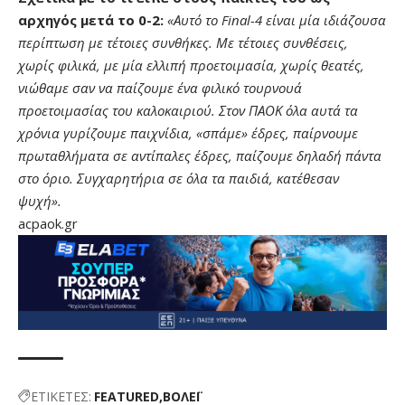
αρχηγός μετά το 0-2:
«Αυτό το Final-4 είναι μία ιδιάζουσα
περίπτωση με τέτοιες συνθήκες. Με τέτοιες συνθέσεις,
χωρίς φιλικά, με μία ελλιπή προετοιμασία, χωρίς θεατές,
νιώθαμε σαν να παίζουμε ένα φιλικό τουρνουά
προετοιμασίας του καλοκαιριού. Στον ΠΑΟΚ όλα αυτά τα
χρόνια γυρίζουμε παιχνίδια, «σπάμε» έδρες, παίρνουμε
πρωταθλήματα σε αντίπαλες έδρες, παίζουμε δηλαδή πάντα
στο όριο. Συγχαρητήρια σε όλα τα παιδιά, κατέθεσαν
ψυχή».
acpaok.gr
ΕΤΙΚΕΤΕΣ:
FEATURED
ΒΟΛΕΪ