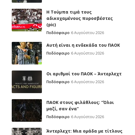
H Tούμπα τιμά τους
αδικοχαμένους πυροσβέστες
(pic)
Ποδόσφαιρο
6 Αυγούστου 2026
Αυτή είναι η ενδεκάδα του ΠΑΟΚ
Ποδόσφαιρο
6 Αυγούστου 2026
Oι αριθμοί του ΠΑΟΚ – Άντερλεχτ
Ποδόσφαιρο
6 Αυγούστου 2026
ΠΑΟΚ στους φιλάθλους: “Όλοι
μαζί, σαν ένα”
Ποδόσφαιρο
6 Αυγούστου 2026
Άντερλεχτ: Mια ομάδα με τίτλους