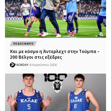
ΠΟΔΟΣΦΑΙΡΟ
Και με κόσμο η Άντερλεχτ στην Τούμπα –
200 Βέλγοι στις εξέδρες
PAOKDAY
6 Αυγούστου 2026