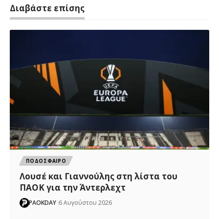
Διαβάστε επίσης
ΠΟΔΟΣΦΑΙΡΟ
Λουσέ και Γιαννούλης στη λίστα του
ΠΑΟΚ για την Άντερλεχτ
PAOKDAY
6 Αυγούστου 2026