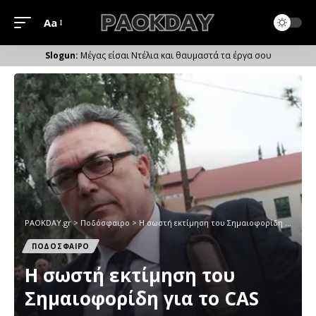
Aa
Μέγεθος
Γραμματοσειράς
Μέγας είσαι Ντέλια και θαυμαστά τα έργα σου
PAOKDAY.gr
>
Ποδόσφαιρο
>
Η σωστή εκτίμηση του Σημαιοφορίδη για το CAS
ΠΟΔΟΣΦΑΙΡΟ
Η σωστή εκτίμηση του
Σημαιοφορίδη για το CAS