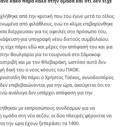
ανε κακό παρά καλό στην ομάδα και ότι δεν είχε
χλήθηκε από την κριτική που του έγινε μετά το τέλος
ονωμένα από φιλάθλους, ενώ το κλίμα επιβαρύνθηκε
σα διέρρευσαν για τις οφειλές στο πρόσωπο του,
διάψευση-για υπογραφή νέου διετούς συμβολαίου.
ης είχε πάρει εδώ και μέρες την απόφασή του και για
στην Βουλγαρία για το τουρνουά στο Σάμοκοφ.
οστριβή και με τον Φλεβαράκη, ωστόσο αυτό δεν
ογή δική του ο νέος κόουτς του ΠΑΟΚ.
υρνατσίδη θα πάρει ο Χρήστος Τσέκος, συνοδοιπόρος
δεν επιβεβαιώνονται για την ώρα, ακούγεται ότι το
 ενώ ανάλογα δεν υπάρχει απόφαση για την
ντήθηκαν με εκπροσώπους συνδέσμων για να
η ομάδα στη νέα σεζόν, οι δύο πλευρές φέρονται να
για την ώρα έχουν ξεπεράσει τα 1400.