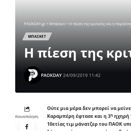
PAOKDAY.gr
>
Μπάσκετ
>
Η πίεση της κριτικής και η παραίτ
ΜΠΑΣΚΕΤ
Η πίεση της κρι
PAOKDAY
24/09/2019 11:42
Ούτε μια μέρα δεν μπορεί να μείν
η
Καραμπέρη έφτασε και η 3
ηχηρή 
Κοινοποίηση
10ετίας τιμ μάνατζερ του ΠΑΟΚ υπ