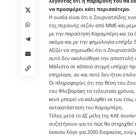
λέγοντας ότι η παραμονή του θα έκ
να προσφέρει κάτι περισσότερο.
Η ουσία είναι ότι ο Ζουρνατσίδης ενο
της περσινής σεζόν από ΜΜΕ και μεμ
με την παραίτηση Καραμπέρη και τα ό
ακόμα και με την φημολογία-υπήρξε 
Αξίζει να σημειωθεί ότι ο Ζουρνατσίδ
αυτό δεν ακολούθησε την αποστολή 
Mάλιστα σε κάποια στιγμή υπήρχε πρ
επηρέασε, αν και ποτέ δεν ήταν επιλ
Οι πληροφορίες ότι την θέση του Ζο
του Φλεβαράκη τα τελευταία χρόνια, 
κενό μπορεί να καλυφθεί εκ των έσω,
αντικατάσταση του Καραμπέρη.
Τέλος μετά το ΔΣ μέλη της ΚΑΕ συνα
συζητήσουν για το πώς θα στηριχθεί 
έκαναν λόγο για 2000 διαρκείας, ενώ 