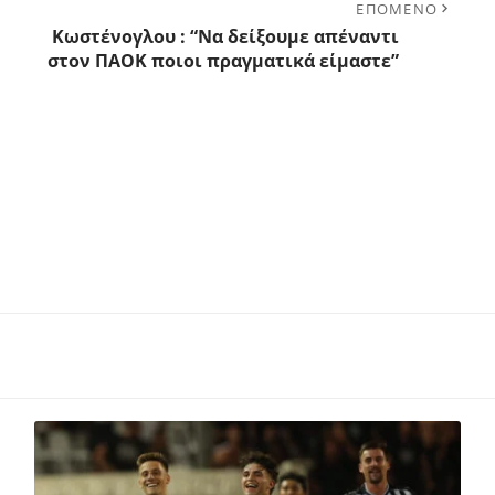
ΕΠΟΜΕΝΟ
Κωστένογλου : “Να δείξουμε απέναντι
στον ΠΑΟΚ ποιοι πραγματικά είμαστε”