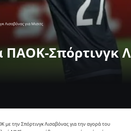
κ Λισαβόνας για Μισιτς
 ΠΑΟΚ-Σπόρτινγκ Λ
Κ με την Σπόρτινγκ Λισαβόνας για την αγορά του