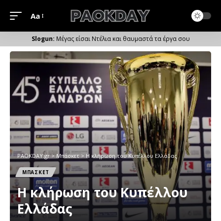
Aa
Μέγεθος
Γραμματοσειράς
Μέγας είσαι Ντέλια και θαυμαστά τα έργα σου
PAOKDAY.gr
>
Μπάσκετ
>
Η κλήρωση του Κυπέλλου Ελλάδας
ΜΠΑΣΚΕΤ
Η κλήρωση του Κυπέλλου
Ελλάδας