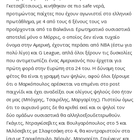
Γκετσεβίτσιους), κινήθηκαν σε πιο safe νερά,
προτιμώντας παίχτες που έχουν αγωνιστεί στο ελληνικό
πρωτάθλημα, με 4 από τους 6 ξένους τους να
προέρχονται από τα Βαλκάνια. Ερωτηματικό ουσιαστικά
αποτελεί μόνο ο Μόρρις, ο οποίος δεν είναι τυχαίο
όνομα στην Αμερική, έχοντας περάσει από ΝΒΑ (έστω για
πολύ λίγο) και G League, απλά όλοι ξέρουν τις δυσκολίες
που αντιμετωπίζει ένας Αμερικανός που έρχεται για
πρώτη φορά στην Ευρώπη στα 24 του. Η δύναμη τους
φέτος θα είναι η γραμμή των ψηλών, αφού όλοι ξέρουμε
ότι ο Μαρκόπουλος αρέσκεται να επιμένει στο post
παιχνίδι και έχει αναδείξει ουκ ολίγους ψηλούς όσο ήταν
σε μας (Μπόγρης, Τσαιρέλης, Μαργαρίτης). Πιστεύω όμως
ότι το αυριανό ματς δε θα κριθεί εκεί και οι ψηλοί τον
δύο ομάδων ουσιαστικά θα αλληλοεξουδετερωθούν.
Γκάγιτς, Ντραγκίσεβιτς και Βουλγαρόπουλος στο 5 και
Μιλόσεβιτς με Σλαφτσάκη στο 4, θα κοντραριστούν στα
ίσια με Σαρικόπουλο, Νόουλς, Μαργαρίτη, Γουίγκινς και