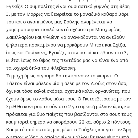
Εγεκέζε. Ο συμπολίτης είναι ουσιαστικά γυμνός στη θέση
3, με τον Μόρρις να θεωρείται το μοναδικό καθαρό 3άρι
του και ο αγαπημένος μας Σούλης αναμένεται να
χρησιμοποιήσει πολλά κοντά σχήματα με Μποχωρίδη,
Σακελλαρίου και Φλιώνη να αναγκάζονται να ανεβούν
ψηλότερα προκειμένου να μαρκάρουν Μπεστ και Σχίζα,
ίσως και Γουίγκινς, Εγεκέζε, όταν αυτοί κατέβουν στο 3,
κι έτσι ίσως το ύψος της πεντάδας μας να είναι ένα από
τα ισχυρά όπλα του Φλεβαράκη.
Τη μάχη όμως σίγουρα θα την κρίνουν τα γκαρντ. Ο
Τάλτον είναι μάλλον μία η άλλη με τον Λιούις στον άσο,
όχι και τόσο καλοί σκόρερ, σχετικά καλοί οργανώτες, που
έχουν όμως το λάθος μέσα τους. Ο Γκετσεβίτσιους με τον
Σμιθ θα κοντραριστούν στο 2 για αρκετή μάλλον ώρα, και
πρόκειται για δύο παίχτες που βασίζονται στο σουτ τους
και μπορεί σήμερα να σκοράρουν 22 και αύριο 2 πόντους.
Και μετά από αυτούς μας μένει ο Τσόχλας και για τον Άρη
ο Μποχωρίδης, ο οποίος είναι μάλλον ξενερωμένος μετά