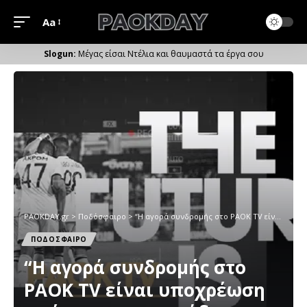
Aa
Μέγεθος
Γραμματοσειράς
Μέγας είσαι Ντέλια και θαυμαστά τα έργα σου
PAOKDAY.gr
>
Ποδόσφαιρο
>
“Η αγορά συνδρομής στο PAOK TV είναι υποχρέωση απέναντι στην ομάδα και μια ισχυρή απάντηση”
ΠΟΔΟΣΦΑΙΡΟ
“Η αγορά συνδρομής στο
PAOK TV είναι υποχρέωση