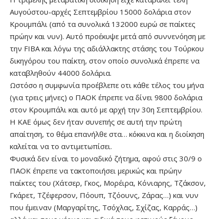
Αυγούστου-αρχές Σεπτεμβρίου 15000 δολάρια στον
Κρουμπάλι (από τα συνολικά 132000 ευρώ σε παίκτες
πρώην και νυν). Αυτό προέκυψε μετά από συννενόηση με
την FIBA και λόγω της αδιάλλακτης στάσης του Τούρκου
δικηγόρου του παίκτη, στον οποίο συνολικά έπρεπε να
καταβληθούν 44000 δολάρια.
Ωστόσο η συμφωνία προέβλεπε οτι κάθε τέλος του μήνα
(για τρεις μήνες) ο ΠΑΟΚ έπρεπε να δίνει 9800 δολάρια
στον Κρουμπάλι και αυτό με αρχή την 30η Σεπτεμβρίου.
H KΑΕ όμως δεν ήταν συνεπής σε αυτή την πρώτη
απαίτηση, το θέμα επανήλθε στα… κόκκινα και η διοίκηση
καλείται να το αντιμετωπίσει.
Φυσικά δεν είναι το μοναδικό ζήτημα, αφού στις 30/9 ο
ΠΑΟΚ έπρεπε να τακτοποιήσει μερικώς και πρώην
παίκτες του (Χάτσερ, Γκος, Μορέιρα, Κόνιαρης, Τζάκσον,
Γκάρετ, Τζέφερσον, Πόουπ, Τζόουνς, Ζάρας…) και νυν
που έμειναν (Μαργαρίτης, Τσόχλας, Σχίζας, Καρράς…)