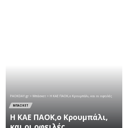
PAOKDAY.gr
>
Μπάσκετ
>
H KAE ΠΑΟΚ,o Κρουμπάλι, και oι οφειλές
ΜΠΑΣΚΕΤ
H KAE ΠΑΟΚ,o Κρουμπάλι,
και oι οφειλές