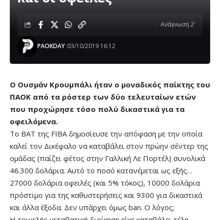
Ανάγνωση 2'
PAOKDAY
03/10/2019 16:12
O Oυσμάν Κρουμπάλι ήταν ο μοναδικός παίκτης του
ΠΑΟΚ από τα ρόστερ των δύο τελευταίων ετών
που προχώρησε τόσο πολύ δικαστικά για τα
οφειλόμενα.
Το ΒΑΤ της FIBA δημοσίευσε την απόφαση με την οποία
καλεί τον Δικέφαλο να καταβάλει στον πρώην σέντερ της
ομάδας (παίζει φέτος στην Γαλλική Λε Πορτέλ) συνολικά
46.300 δολάρια. Αυτό το ποσό κατανέμεται ως εξής…
27000 δολάρια οφειλές (και 5% τόκος), 10000 δολάρια
πρόστιμο για της καθυστερήσεις και 9300 για δικαστικά
και άλλα έξοδα. Δεν υπάρχει όμως ban. O λόγος;
Η τριμελής μεταβατική διοίκηση είχε καταβάλει τέλη