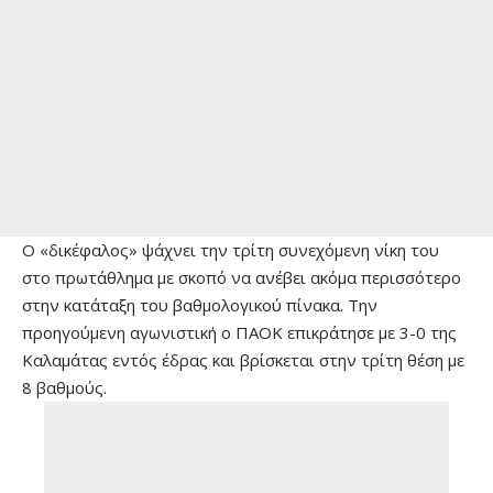
Ο «δικέφαλος» ψάχνει την τρίτη συνεχόμενη νίκη του
στο πρωτάθλημα με σκοπό να ανέβει ακόμα περισσότερο
στην κατάταξη του βαθμολογικού πίνακα. Την
προηγούμενη αγωνιστική ο ΠΑΟΚ επικράτησε με 3-0 της
Καλαμάτας εντός έδρας και βρίσκεται στην τρίτη θέση με
8 βαθμούς.