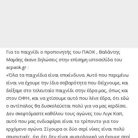
Για το παιχνίδι ο προπονητής του ΠΑΟΚ , Βαλάντης
Μαμάης έκανε δηλώσεις στην επίσημη ιστοσελίδα του
acpaok.gr :
«Όλα τα παιχνίδια είναι επικίνδυνα. Αυτό που περιμένω
είναι να έχουμε την ίδια σοβαρότητα που δείχνουμε, και
δείξαμε στο τελευταίο παιχνίδι στην έδρα μας, όπως και
στον ΟΦΗ, και να χτίσουμε αυτό που λένε έδρα, ότι εδώ
ο αντίπαλος θα δυσκολεύεται πολύ για να μας κερδίσει.
Δεν σκεφτόμαστε καθόλου τους αγώνες του Λιγκ Καπ,
αυτό που μας ενδιαφέρει είναι το τρίποντο για τον
ερχόμενο αγώνα. Σίγουρα οι δύο σερί νίκες είναι πολύ
σημαντικές, όχι ότι δεν είναι φυσιολογικό να έχουμε σερί