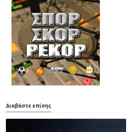
Διαβάστε επίσης