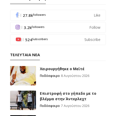
27.8k
Like
Followers
3.2k
Follow
Followers
524
Subscribe
Subscribers
ΤΕΛΕΥΤΑΙΑ ΝΕΑ
Χειρουργήθηκε ο Μεϊτέ
Ποδόσφαιρο
8 Αυγούστου 2026
Επιστροφή στο γήπεδο με το
βλέμμα στην Άντερλεχτ
Ποδόσφαιρο
7 Αυγούστου 2026