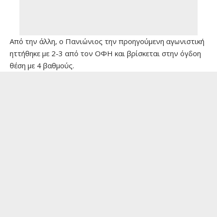
Από την άλλη, ο Πανιώνιος την προηγούμενη αγωνιστική
ηττήθηκε με 2-3 από τον ΟΦΗ και βρίσκεται στην όγδοη
θέση με 4 βαθμούς.