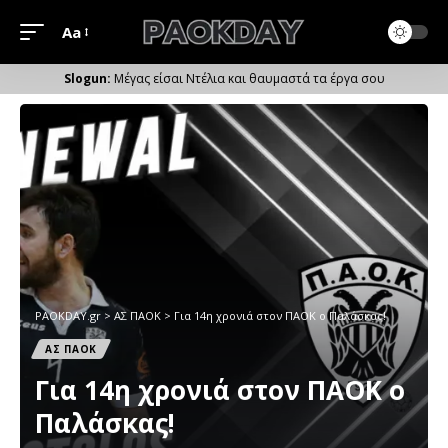
Aa
Μέγεθος
Γραμματοσειράς
Μέγας είσαι Ντέλια και θαυμαστά τα έργα σου
PAOKDAY.gr
>
ΑΣ ΠΑΟΚ
>
Για 14η χρονιά στον ΠΑΟΚ ο Παλάσκας!
ΑΣ ΠΑΟΚ
Για 14η χρονιά στον ΠΑΟΚ ο
Παλάσκας!