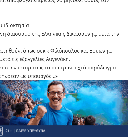
και αποφεύγει επιμελώς να μηνύσει όσους τον
υϊδιοκτησία.
εθνή διασυρμό της Ελληνικής Δικαιοσύνης, μετά την
ραιτηθούν, όπως οι κ.κ Φιλόπουλος και Βρυώνης.
μετά τις εξαγγελίες Αυγενάκη.
νει στην ιστορία ως το πιο τρανταχτό παράδειγμα
στηνόταν ως υπουργός…»