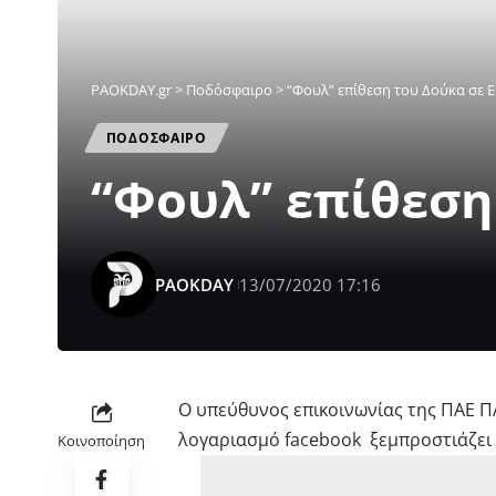
PAOKDAY.gr
>
Ποδόσφαιρο
>
“Φουλ” επίθεση του Δούκα σε 
ΠΟΔΟΣΦΑΙΡΟ
“Φουλ” επίθεση
PAOKDAY
13/07/2020 17:16
Ο υπεύθυνος επικοινωνίας της ΠΑΕ Π
λογαριασμό facebook ξεμπροστιάζει 
Κοινοποίηση