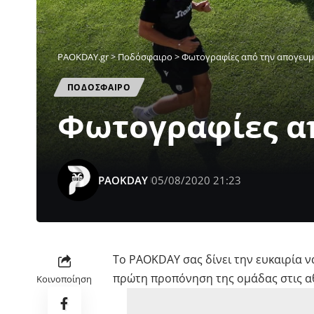
PAOKDAY.gr
>
Ποδόσφαιρο
>
Φωτογραφίες από την απογευ
ΠΟΔΟΣΦΑΙΡΟ
Φωτογραφίες α
PAOKDAY
05/08/2020 21:23
Το PAOKDAY σας δίνει την ευκαιρία 
πρώτη προπόνηση της ομάδας στις αθ
Κοινοποίηση