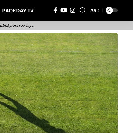
PAOKDAY TV
Aa
Μέγεθος
Γραμματοσειράς
ειξε ότι τον έχει.