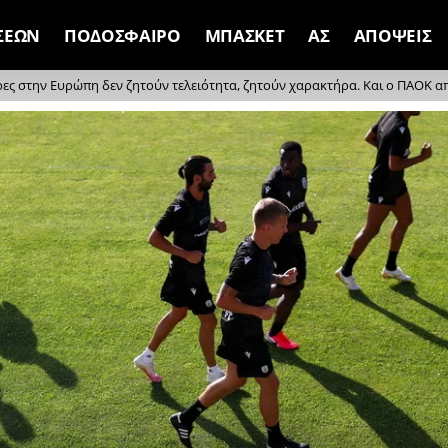
ΣΕΩΝ
ΠΟΔΟΣΦΑΙΡΟ
ΜΠΑΣΚΕΤ
ΑΣ
ΑΠΟΨΕΙΣ
ρες στην Ευρώπη δεν ζητούν τελειότητα, ζητούν χαρακτήρα. Και ο ΠΑΟΚ απέδ