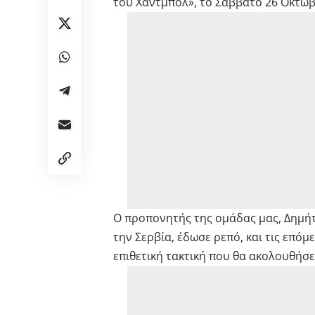
του Χάντμπολ», το Σάββατο 26 Οκτωβρ
Ο προπονητής της ομάδας μας, Δημήτ
την Σερβία, έδωσε ρεπό, και τις επό
επιθετική τακτική που θα ακολουθήσε