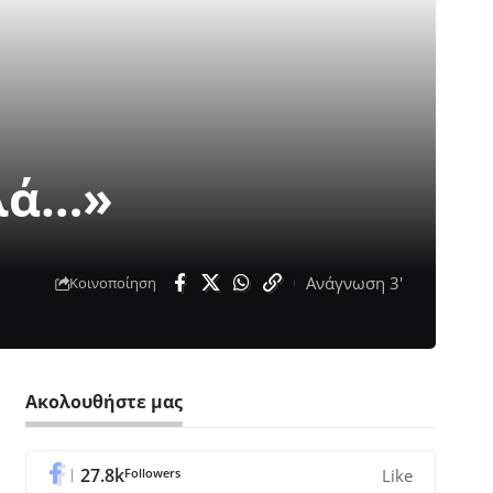
λά…»
Ανάγνωση 3'
Κοινοποίηση
Ακολουθήστε μας
27.8k
Followers
Like