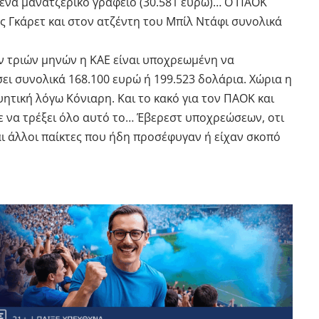
 ένα μανατζερικό γραφείο (30.581 ευρώ)… Ο ΠΑΟΚ
ς Γκάρετ και στον ατζέντη του Μπίλ Ντάφι συνολικά
ν τριών μηνών η ΚΑΕ είναι υποχρεωμένη να
ει συνολικά 168.100 ευρώ ή 199.523 δολάρια. Χώρια η
ητική λόγω Κόνιαρη. Και το κακό για τον ΠΑΟΚ και
 να τρέξει όλο αυτό το… Έβερεστ υποχρεώσεων, οτι
αι άλλοι παίκτες που ήδη προσέφυγαν ή είχαν σκοπό