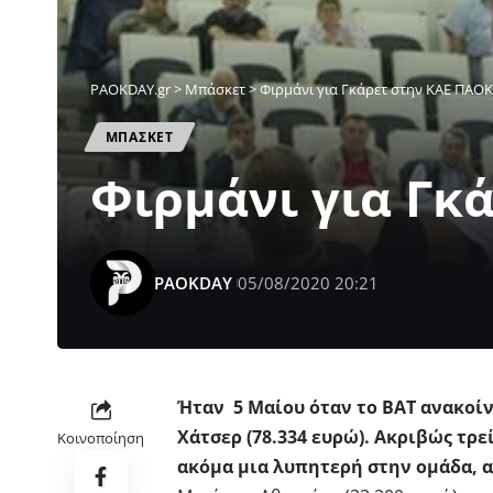
PAOKDAY.gr
>
Μπάσκετ
>
Φιρμάνι για Γκάρετ στην ΚΑΕ ΠΑΟΚ
ΜΠΑΣΚΕΤ
Φιρμάνι για Γκ
PAOKDAY
05/08/2020 20:21
Ήταν 5 Μαίου όταν το ΒΑΤ ανακοί
Χάτσερ (78.334 ευρώ). Ακριβώς τρεί
Κοινοποίηση
ακόμα μια λυπητερή στην ομάδα, α