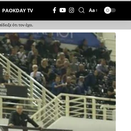
PAOKDAY TV
Aa
Μέγεθος
Γραμματοσειράς
ειξε ότι τον έχει.