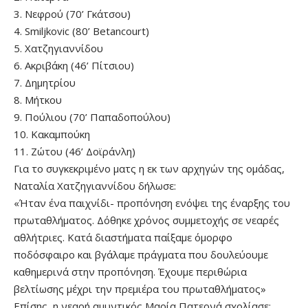
3. Νεφρού (70’ Γκάτσου)
4. Smiljkovic (80’ Betancourt)
5. Χατζηγιαννίδου
6. Ακριβάκη (46’ Πίτσιου)
7. Δημητρίου
8. Μήτκου
9. Πούλιου (70’ Παπαδοπούλου)
10. Κακαμπούκη
11. Ζώτου (46’ Δοϊράνλη)
Για το συγκεκριμένο ματς η εκ των αρχηγών της ομάδας,
Ναταλία Χατζηγιαννίδου δήλωσε:
«Ήταν ένα παιχνίδι- προπόνηση ενόψει της έναρξης του
πρωταθλήματος. Δόθηκε χρόνος συμμετοχής σε νεαρές
αθλήτριες. Κατά διαστήματα παίξαμε όμορφο
ποδόσφαιρο και βγάλαμε πράγματα που δουλεύουμε
καθημερινά στην προπόνηση. Έχουμε περιθώρια
βελτίωσης μέχρι την πρεμιέρα του πρωταθλήματος»
Επίσης, η νεαρή αμυντικός Μαρία Πατερνά σχολίασε: