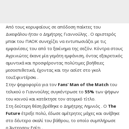
Από τους κορυφαίους σε απόδοση παίκτες του
Δικεφάλου ήταν ο Δημήτρης Γιαννούλης . Ο αριστερός
μπακ του ΠΑΟΚ συνεχίζει να εντυπωσιάζει με τις
εμφανίσεις του από το ξεκίνημα της σεζόν. Κόντρα στους
Αγρινιώτες έκανε μία γεμάτη εμφάνιση, όντας εξαιρετικός
αμυντικά και προσφέροντας πολύτιμες βοήθειες
μεσοεπιθετικά, έχοντας και την ασίστ στο γκολ
τουΣφιντέρσκι .
Στην ψηφοφορία για τον
Fans’ Man of the Match
του
τελικού ο Γιαννούλης
συγκέντρωσε το
55%
των ψήφων
του κοινού και κατέκτησε τον ατομικό τίτλο.
Στη δεύτερη θέση βρέθηκε ο Δημήτρης Λημνιός . Ο
The
Future
έτρεξε πολύ, έδωσε αμέτρητες μάχες και ανέβηκε
στο δέυτερο σκαλί του βάθρου, το οποίο συμπλήρωσε
ο Άντερσον Εσίτι .