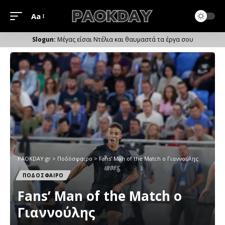
Aa
Μέγεθος
Γραμματοσειράς
Μέγας είσαι Ντέλια και θαυμαστά τα έργα σου
PAOKDAY.gr
>
Ποδόσφαιρο
>
Fans’ Man of the Match ο Γιαννούλης
ΠΟΔΟΣΦΑΙΡΟ
Fans’ Man of the Match ο
Γιαννούλης