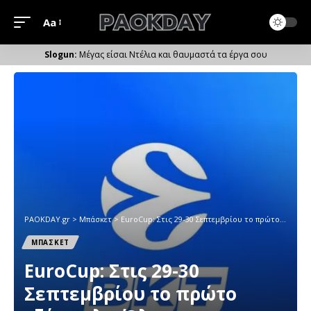
Aa
Μέγεθος
Γραμματοσειράς
Μέγας είσαι Ντέλια και θαυμαστά τα έργα σου
PAOKDAY.gr
>
Μπάσκετ
>
EuroCup: Στις 29-30 Σεπτεμβρίου το πρώτο τζάμπολ – Όλες οι ημερομηνίες μέχρι τους τελικούς
ΜΠΑΣΚΕΤ
EuroCup: Στις 29-30
Σεπτεμβρίου το πρώτο