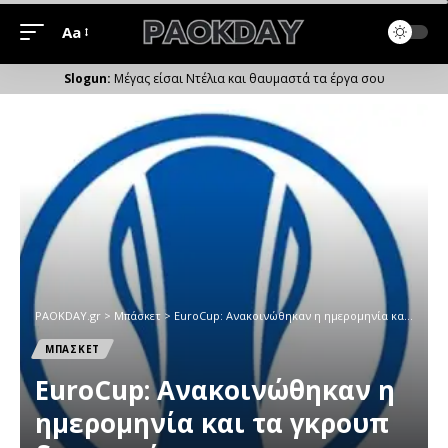
Aa
Μέγεθος
Γραμματοσειράς
Μέγας είσαι Ντέλια και θαυμαστά τα έργα σου
PAOKDAY.gr
>
Μπάσκετ
>
EuroCup: Ανακοινώθηκαν η ημερομηνία και τα γκρουπ δυναμικότητας της κλήρωσης
ΜΠΑΣΚΕΤ
EuroCup: Ανακοινώθηκαν η
ημερομηνία και τα γκρουπ