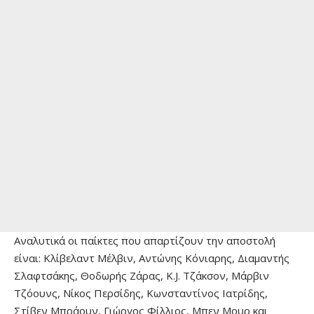
Αναλυτικά οι παίκτες που απαρτίζουν την αποστολή
είναι: Κλίβελαντ Μέλβιν, Αντώνης Κόνιαρης, Διαμαντής
Σλαφτσάκης, Θοδωρής Ζάρας, K.J. Τζάκσον, Μάρβιν
Τζόουνς, Νίκος Περσίδης, Κωνσταντίνος Ιατρίδης,
Στίβεν Μπράουν, Γιώργος Φίλλιος, Μπεν Μουρ και