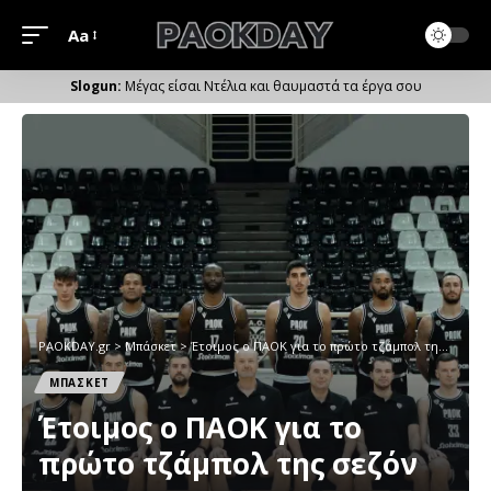
Aa
Μέγεθος
Γραμματοσειράς
Μέγας είσαι Ντέλια και θαυμαστά τα έργα σου
PAOKDAY.gr
>
Μπάσκετ
>
Έτοιμος ο ΠΑΟΚ για το πρώτο τζάμπολ της σεζόν
ΜΠΑΣΚΕΤ
Έτοιμος ο ΠΑΟΚ για το
πρώτο τζάμπολ της σεζόν