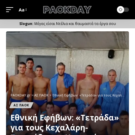
Aa
Μέγεθος
Γραμματοσειράς
Μέγας είσαι Ντέλια και θαυμαστά τα έργα σου
PAOKDAY.gr
>
ΑΣ ΠΑΟΚ
>
Εθνική Εφήβων: «Τετράδα» για τους Κεχαλάρη-Σγουρίδη και Κουγιούνη
ΑΣ ΠΑΟΚ
Εθνική Εφήβων: «Τετράδα»
για τους Κεχαλάρη-