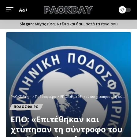
Aa
Μέγεθος
Γραμματοσειράς
Μέγας είσαι Ντέλια και θαυμαστά τα έργα σου
PAOKDAY.gr
>
Ποδόσφαιρο
>
ΕΠΟ: «Επιτέθηκαν και χτύπησαν τη σύντροφο του Σταύρου Μάνταλου»
ΠΟΔΟΣΦΑΙΡΟ
ΕΠΟ: «Επιτέθηκαν και
χτύπησαν τη σύντροφο του