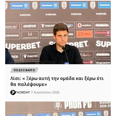
ΠΟΔΟΣΦΑΙΡΟ
Λίσι: « Ξέρω αυτή την ομάδα και ξέρω ότι
θα παλέψουμε»
PAOKDAY
7 Αυγούστου 2026