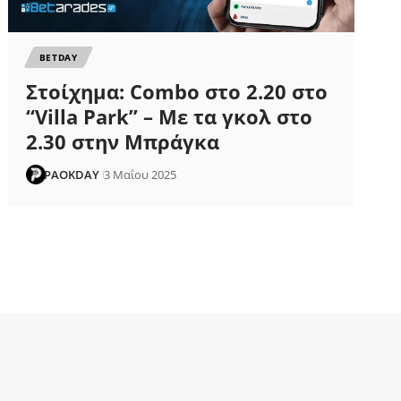
ΒETDAY
Στοίχημα: Combo στο 2.20 στο
“Villa Park” – Με τα γκολ στο
2.30 στην Μπράγκα
PAOKDAY
3 Μαΐου 2025