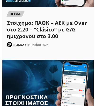
ΒETDAY
Στοίχημα: ΠΑΟΚ – ΑΕΚ με Over
στο 2.20 – “Clásico” με G/G
ημιχρόνου στο 3.00
PAOKDAY
11 Μαΐου 2025