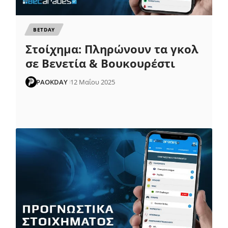
ΒETDAY
Στοίχημα: Πληρώνουν τα γκολ
σε Βενετία & Βουκουρέστι
PAOKDAY
12 Μαΐου 2025