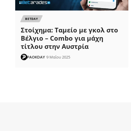
ΒETDAY
Στοίχημα: Ταμείο με γκολ στο
Βέλγιο – Combo για μάχη
τίτλου στην Αυστρία
PAOKDAY
9 Μαΐου 2025