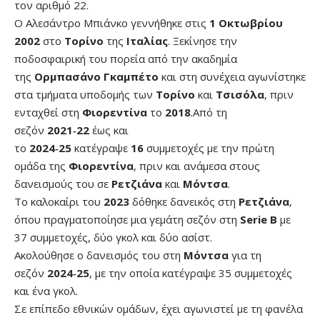
τον αριθμό 22.
Ο Αλεσάντρο Μπιάνκο γεννήθηκε στις
1 Οκτωβρίου
2002
στο
Τορίνο
της
Ιταλίας
. Ξεκίνησε την
ποδοσφαιρική του πορεία από την ακαδημία
της
Ορμπασάνο Γκαμπέτο
και στη συνέχεια αγωνίστηκε
στα τμήματα υποδομής των
Τορίνο
και
Τσισόλα
, πριν
ενταχθεί στη
Φιορεντίνα
το
2018
.Από τη
σεζόν
2021‑22
έως και
το
2024‑25
κατέγραψε
16
συμμετοχές με την πρώτη
ομάδα της
Φιορεντίνα
, πριν και ανάμεσα στους
δανεισμούς του σε
Ρετζιάνα
και
Μόντσα
.
Το καλοκαίρι του
2023
δόθηκε δανεικός στη
Ρετζιάνα
,
όπου πραγματοποίησε μια γεμάτη σεζόν στη
Serie B
με
37 συμμετοχές, δύο γκολ και δύο ασίστ.
Ακολούθησε ο δανεισμός του στη
Μόντσα
για τη
σεζόν
2024‑25
, με την οποία κατέγραψε 35 συμμετοχές
και ένα γκολ.
Σε επίπεδο εθνικών ομάδων, έχει αγωνιστεί με τη φανέλα