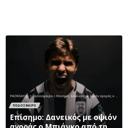
PAOKDAY.gr
>
Ποδόσφαιρο
>
Επίσημο: Δανεικός με οψιόν αγοράς ο Μπιάνκο από τη Φιορεντίνα
ΠΟΔΟΣΦΑΙΡΟ
Επίσημο: Δανεικός με οψιόν
αγοράς ο Μπιάνκο από τη