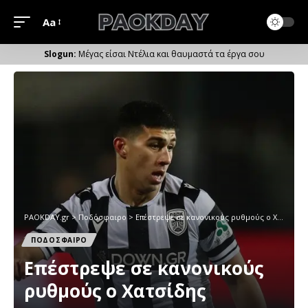
Aa
Μέγεθος
Γραμματοσειράς
Μέγας είσαι Ντέλια και θαυμαστά τα έργα σου
PAOKDAY.gr
>
Ποδόσφαιρο
>
Επέστρεψε σε κανονικούς ρυθμούς ο Χατσίδης
ΠΟΔΟΣΦΑΙΡΟ
Επέστρεψε σε κανονικούς
ρυθμούς ο Χατσίδης