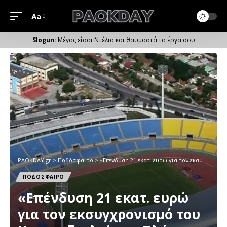
Aa
Μέγεθος
Γραμματοσειράς
Μέγας είσαι Ντέλια και θαυμαστά τα έργα σου
PAOKDAY.gr
>
Ποδόσφαιρο
>
«Επένδυση 21 εκατ. ευρώ για τον εκσυγχρονισμό του Καυτανζογλείου – Πλήρης αδειοδότηση και στόχος ολοκλήρωσης έως το 2026»
ΠΟΔΟΣΦΑΙΡΟ
«Επένδυση 21 εκατ. ευρώ
για τον εκσυγχρονισμό του