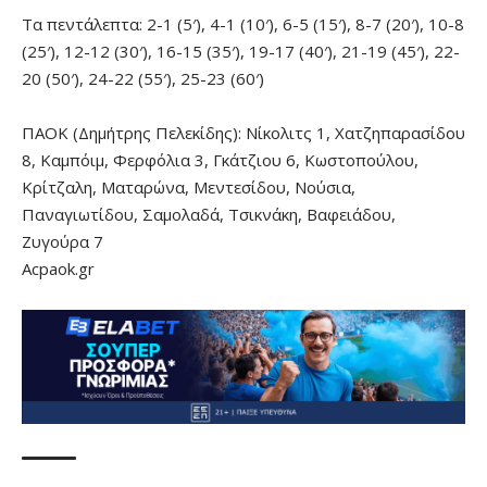
Τα πεντάλεπτα: 2-1 (5′), 4-1 (10′), 6-5 (15′), 8-7 (20′), 10-8
(25′), 12-12 (30′), 16-15 (35′), 19-17 (40′), 21-19 (45′), 22-
20 (50′), 24-22 (55′), 25-23 (60′)
ΠΑΟΚ (Δημήτρης Πελεκίδης): Νίκολιτς 1, Χατζηπαρασίδου
8, Καμπόιμ, Φερφόλια 3, Γκάτζιου 6, Κωστοπούλου,
Κρίτζαλη, Ματαρώνα, Μεντεσίδου, Νούσια,
Παναγιωτίδου, Σαμολαδά, Τσικνάκη, Βαφειάδου,
Ζυγούρα 7
Acpaok.gr