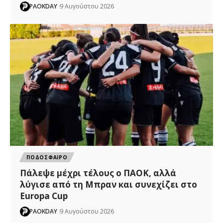
PAOKDAY
9 Αυγούστου 2026
ΠΟΔΟΣΦΑΙΡΟ
Πάλεψε μέχρι τέλους ο ΠΑΟΚ, αλλά
λύγισε από τη Μπραν και συνεχίζει στο
Europa Cup
PAOKDAY
9 Αυγούστου 2026