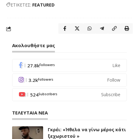
ΕΤΙΚΕΤΕΣ:
FEATURED
Ακολουθήστε μας
27.8k
Like
Followers
3.2k
Follow
Followers
524
Subscribe
Subscribers
ΤΕΛΕΥΤΑΙΑ ΝΕΑ
Γκρέι: «Ήθελα να γίνω μέρος κάτι
ξεχωριστού »