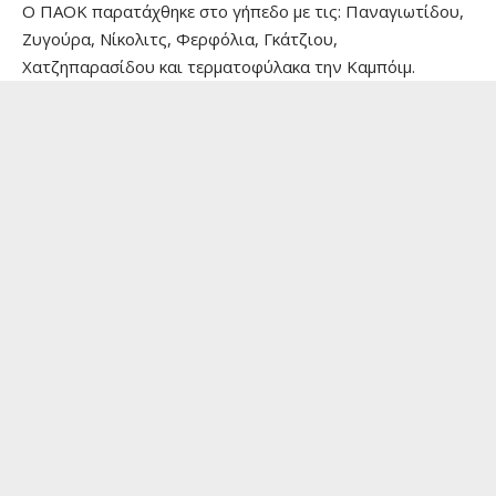
Ο ΠΑΟΚ παρατάχθηκε στο γήπεδο με τις: Παναγιωτίδου,
Ζυγούρα, Νίκολιτς, Φερφόλια, Γκάτζιου,
Χατζηπαρασίδου και τερματοφύλακα την Καμπόιμ.