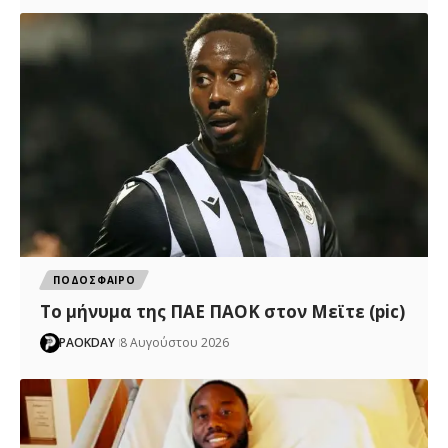
ΠΟΔΟΣΦΑΙΡΟ
Το μήνυμα της ΠΑΕ ΠΑΟΚ στον Μεϊτε (pic)
PAOKDAY
8 Αυγούστου 2026