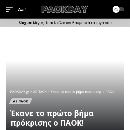
Aa
Μέγεθος
Γραμματοσειράς
Μέγας είσαι Ντέλια και θαυμαστά τα έργα σου
PAOKDAY.gr
>
ΑΣ ΠΑΟΚ
>
Έκανε το πρώτο βήμα πρόκρισης ο ΠΑΟΚ!
ΑΣ ΠΑΟΚ
Έκανε το πρώτο βήμα
πρόκρισης ο ΠΑΟΚ!