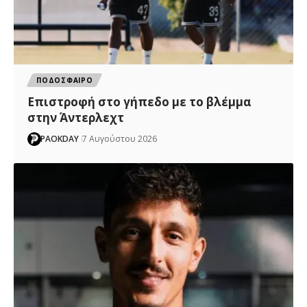
ΠΟΔΟΣΦΑΙΡΟ
Επιστροφή στο γήπεδο με το βλέμμα
στην Άντερλεχτ
PAOKDAY
7 Αυγούστου 2026