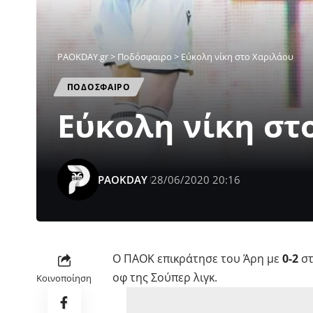
PAOKDAY.gr
>
Ποδόσφαιρο
>
Εύκολη νίκη στο Χαριλάου
ΠΟΔΟΣΦΑΙΡΟ
Εύκολη νίκη στ
PAOKDAY
28/06/2020 20:16
Ο
ΠΑΟΚ
επικράτησε του
Άρη
με
0-2
στ
οφ της
Σούπερ λιγκ
.
Κοινοποίηση