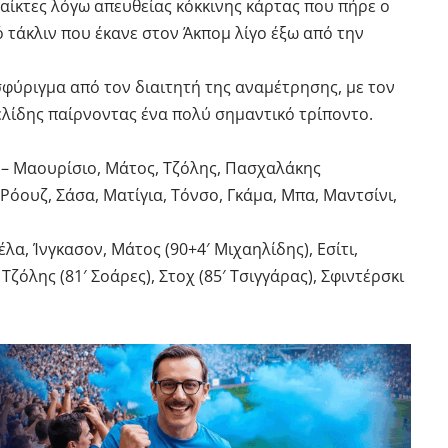
παίκτες λόγω απευθείας κόκκινης κάρτας που πήρε ο
 τάκλιν που έκανε στον Άκπομ λίγο έξω από την
σφύριγμα από τον διαιτητή της αναμέτρησης, με τον
ελίδης παίρνοντας ένα πολύ σημαντικό τρίποντο.
α – Μαουρίσιο, Μάτος, Τζόλης, Πασχαλάκης
Ρόουζ, Σάσα, Ματίγια, Τόνσο, Γκάμα, Μπα, Μαντσίνι,
λα, Ίνγκασον, Μάτος (90+4′ Μιχαηλίδης), Εσίτι,
Τζόλης (81′ Σοάρες), Στοχ (85′ Τσιγγάρας), Σφιντέρσκι