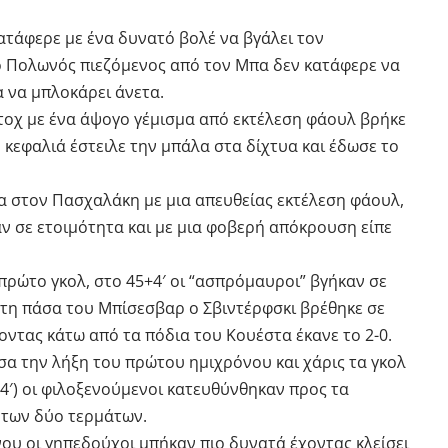
ατάφερε με ένα δυνατό βολέ να βγάλει τον
 ο Πολωνός πιεζόμενος από τον Μπα δεν κατάφερε να
 να μπλοκάρει άνετα.
 Στοχ με ένα άψογο γέμισμα από εκτέλεση φάουλ βρήκε
ή κεφαλιά έστειλε την μπάλα στα δίχτυα και έδωσε το
λα στον Πασχαλάκη με μια απευθείας εκτέλεση φάουλ,
 σε ετοιμότητα και με μια φοβερή απόκρουση είπε
 πρώτο γκολ, στο 45+4′ οι “ασπρόμαυροι” βγήκαν σε
ετη πάσα του Μπίσεσβαρ ο Σβιντέρφσκι βρέθηκε σε
οντας κάτω από τα πόδια του Κουέστα έκανε το 2-0.
εσα την λήξη του πρώτου ημιχρόνου και χάρις τα γκολ
+4′) οι φιλοξενούμενοι κατευθύνθηκαν προς τα
 των δύο τερμάτων.
ου οι γηπεδούχοι μπήκαν πιο δυνατά έχοντας κλείσει