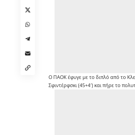
Ο ΠΑΟΚ έφυγε με το διπλό από το Κλεά
Σφιντέρφσκι (45+4′) και πήρε το πολ