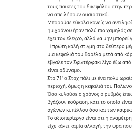
τους παίκτες του δικεφάλου στην πε
να απειλήσουν ουσιαστικά.
Μπορούσε εύκολα κανείς να αντιληφθ
ημιχρόνου ήταν πολύ πιο χαμηλός σε
έχει τον έλεγχο, αλλά να μην μπορεί γ
Η πρώτη καλή στιγμή στο δεύτερο μέρ
μια κεφαλιά του Βαρέλα μετά από κόρ
έβγαλε τον Σφιντέρφσκι λίγο έξω από
είναι αδύναμο.
Στο 71′ ο Στοχ πάλι με ένα πολύ ωρα
περιοχή, όμως η κεφαλιά του Πολωνο
Όσο κυλούσε ο χρόνος ο ρυθμός έπεφ
βγάζουν κούραση, κάτι το οποίο είν
αγώνων κυπέλλου όσο και των καιρικ
Το αξιοπερίεργο είναι ότι η αναμέτρη
είχε κάνει καμία αλλαγή, την ώρα που