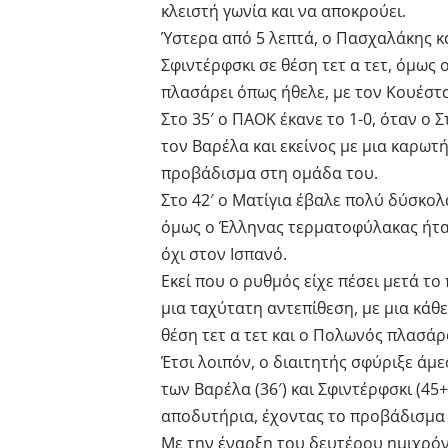
κλειστή γωνία και να αποκρούει.
Ύστερα από 5 λεπτά, ο Πασχαλάκης κ
Σφιντέρφσκι σε θέση τετ α τετ, όμως
πλασάρει όπως ήθελε, με τον Κουέστα
Στο 35′ ο ΠΑΟΚ έκανε το 1-0, όταν ο
τον Βαρέλα και εκείνος με μια καρωτ
προβάδισμα στη ομάδα του.
Στο 42′ ο Ματίγια έβαλε πολύ δύσκο
όμως ο Έλληνας τερματοφύλακας ήταν
όχι στον Ισπανό.
Εκεί που ο ρυθμός είχε πέσει μετά το
μια ταχύτατη αντεπίθεση, με μια κάθ
θέση τετ α τετ και ο Πολωνός πλασάρ
Έτσι λοιπόν, ο διαιτητής σφύριξε άμ
των Βαρέλα (36′) και Σφιντέρφσκι (45
αποδυτήρια, έχοντας το προβάδισμα
Με την έναρξη του δευτέρου ημιχρόν