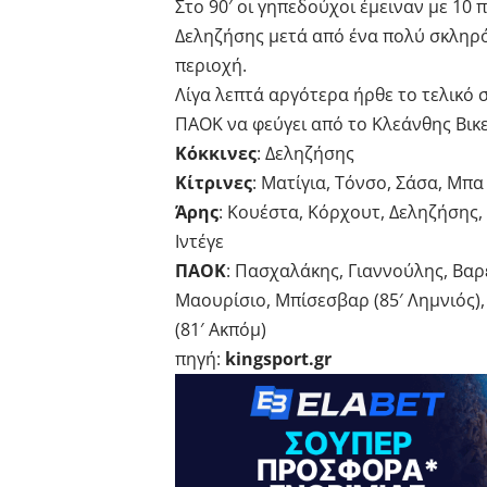
Στο 90′ οι γηπεδούχοι έμειναν με 10 
Δεληζήσης μετά από ένα πολύ σκληρό
περιοχή.
Λίγα λεπτά αργότερα ήρθε το τελικό 
ΠΑΟΚ να φεύγει από το Κλεάνθης Βικ
Κόκκινες
: Δεληζήσης
Κίτρινες
: Ματίγια, Τόνσο, Σάσα, Μπ
Άρης
: Κουέστα, Κόρχουτ, Δεληζήσης, 
Ιντέγε
ΠΑΟΚ
: Πασχαλάκης, Γιαννούλης, Βαρέ
Μαουρίσιο, Μπίσεσβαρ (85′ Λημνιός), 
(81′ Ακπόμ)
πηγή:
kingsport.gr