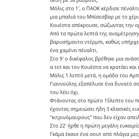
θέση με 38 βαθμούς.
Μόλις στο 1′, ο ΠΑΟΚ κέρδισε πέναλτ
μια μπαλιά του Μπίσεσβαρ με το χέρι
Κουέστα απέκρουσε, σώζωντας την ο
Από τα πρώτα λεπτά της αναμέτρησης 
βαρυσήμαντο ντέρμπι, καθώς υπήρχε
ένα χαμένο πέναλτι.
Στο 9′ ο δικέφαλος βρέθηκε μια ανάσα
α τετ και τον Κουέστα να κρατάει κα
Μόλις 1 λεπτό μετά, η ομάδα του Αμ
Γιαννούλης εξαπέλυσε ένα δυνατό σο
του λέει όχι.
Φτάνοντας στο πρώτο 15λεπτο του πα
έχοντας σημειώσει ήδη 3 κλασικές ευκ
“κιτρινόμαυρους” που δεν είχαν απει
Στο 22′ ήρθε η πρώτη μεγάλη ευκαιρί
Γκάμα έκανε ένα σουτ από πλάγια μες