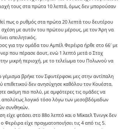
ριοχή τους στα πρώτα 10 λεπτά, όμως δεν μπορούσαν
εί πως ο ρυθμός στα πρώτα 20 λεπτά του δευτέρου
 σχέση με αυτόν του πρώτου μέρους, με τον Άρη να
ίνει απειλητικός.
ος για την ομάδα του Αμπέλ Φερέιρα ήρθε στο 66′ με
νερ που πέρασε άουτ, ενώ 1 λεπτό μετά ο Στοχ
 την μικρή περιοχή, με το τελείωμα του Πολωνού να
ίο γέμισμα βρήκε τον Σφιντέρφσκι μες στην αντίπαλη
ύ επιθετικού δεν ανησύχησε καθόλου τον Κουέστα.
τε ακόμη πιο πολύ, με αμφότερες τις ομάδες να
αι απολύτως λογικό τόσο λόγω των μεσοβδόμαδων
ών συνθηκών.
ση είχε φτάσει στο 88ο λεπτό και ο Μίκαελ Ένινγκ δεν
 ο Φερέιρα είχε πραγματοποιήσει τις 4 από τις 5.