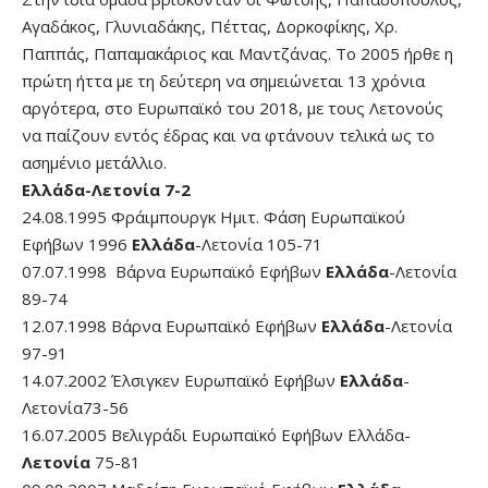
Αγαδάκος, Γλυνιαδάκης, Πέττας, Δορκοφίκης, Χρ.
Παππάς, Παπαμακάριος και Μαντζάνας. Το 2005 ήρθε η
πρώτη ήττα με τη δεύτερη να σημειώνεται 13 χρόνια
αργότερα, στο Ευρωπαϊκό του 2018, με τους Λετονούς
να παίζουν εντός έδρας και να φτάνουν τελικά ως το
ασημένιο μετάλλιο.
Ελλάδα-Λετονία 7-2
24.08.1995 Φράιμπουργκ Ημιτ. Φάση Ευρωπαϊκού
Εφήβων 1996
Ελλάδα
-Λετονία 105-71
07.07.1998 Βάρνα Ευρωπαϊκό Εφήβων
Ελλάδα
-Λετονία
89-74
12.07.1998 Βάρνα Ευρωπαϊκό Εφήβων
Ελλάδα
-Λετονία
97-91
14.07.2002 Έλσιγκεν Ευρωπαϊκό Εφήβων
Ελλάδα
-
Λετονία73-56
16.07.2005 Βελιγράδι Ευρωπαϊκό Εφήβων Ελλάδα-
Λετονία
75-81