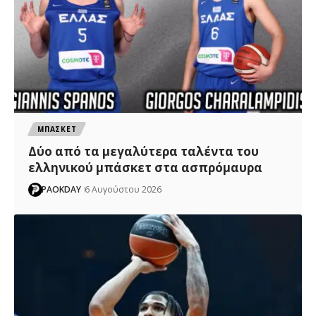
ΜΠΑΣΚΕΤ
Δύο από τα μεγαλύτερα ταλέντα του
ελληνικού μπάσκετ στα ασπρόμαυρα
PAOKDAY
6 Αυγούστου 2026