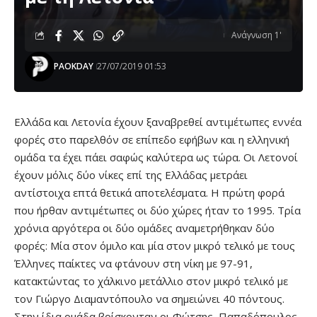
Ανάγνωση 1'
PAOKDAY
27/07/2019 01:53
Ελλάδα και Λετονία έχουν ξαναβρεθεί αντιμέτωπες εννέα
φορές στο παρελθόν σε επίπεδο εφήβων και η ελληνική
ομάδα τα έχει πάει σαφώς καλύτερα ως τώρα. Οι Λετονοί
έχουν μόλις δύο νίκες επί της Ελλάδας μετράει
αντίστοιχα επτά θετικά αποτελέσματα. Η πρώτη φορά
που ήρθαν αντιμέτωπες οι δύο χώρες ήταν το 1995. Tρία
χρόνια αργότερα οι δύο ομάδες αναμετρήθηκαν δύο
φορές: Μία στον όμιλο και μία στον μικρό τελικό με τους
Έλληνες παίκτες να φτάνουν στη νίκη με 97-91,
κατακτώντας το χάλκινο μετάλλιο στον μικρό τελικό με
τον Γιώργο Διαμαντόπουλο να σημειώνει 40 πόντους.
Στην ίδια ομάδα βρίσκονταν οι Φώτσης, Παπαδόπουλος,