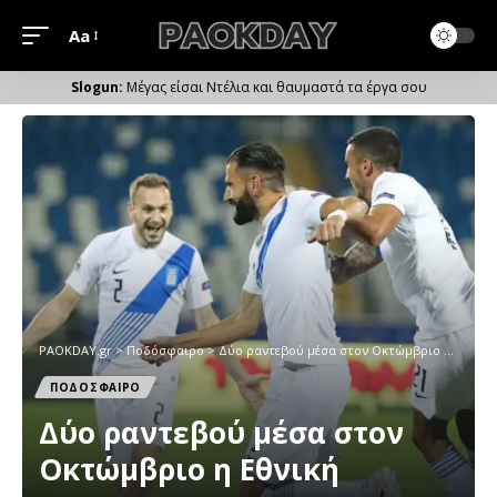
Aa
Μέγεθος
Γραμματοσειράς
Μέγας είσαι Ντέλια και θαυμαστά τα έργα σου
PAOKDAY.gr
>
Ποδόσφαιρο
>
Δύο ραντεβού μέσα στον Οκτώμβριο η Εθνική
ΠΟΔΟΣΦΑΙΡΟ
Δύο ραντεβού μέσα στον
Οκτώμβριο η Εθνική