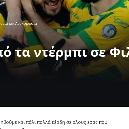
ανδία και Λευκορωσία
ό τα ντέρμπι σε Φι
χηθούμε και πάλι πολλά κέρδη σε όλους εσάς που