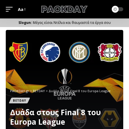
Aa
Μέγεθος
Γραμματοσειράς
Μέγας είσαι Ντέλια και θαυμαστά τα έργα σου
PAOKDAY.gr
>
ΒETDAY
>
Δυάδα στους Final 8 του Europa League
ΒETDAY
Δυάδα στους Final 8 του
Europa League