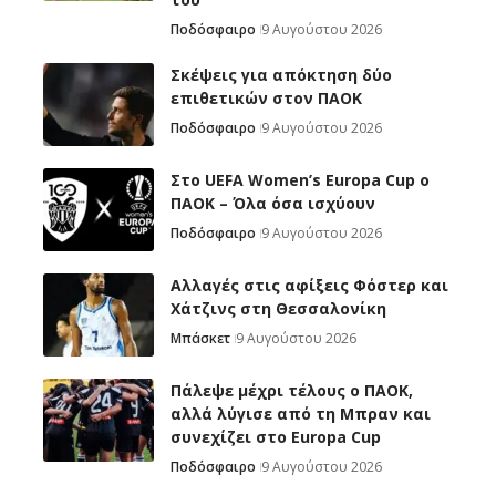
Ποδόσφαιρο
9 Αυγούστου 2026
Σκέψεις για απόκτηση δύο
επιθετικών στον ΠΑΟΚ
Ποδόσφαιρο
9 Αυγούστου 2026
Στο UEFA Women’s Europa Cup ο
ΠΑΟΚ – Όλα όσα ισχύουν
Ποδόσφαιρο
9 Αυγούστου 2026
Αλλαγές στις αφίξεις Φόστερ και
Χάτζινς στη Θεσσαλονίκη
Μπάσκετ
9 Αυγούστου 2026
Πάλεψε μέχρι τέλους ο ΠΑΟΚ,
αλλά λύγισε από τη Μπραν και
συνεχίζει στο Europa Cup
Ποδόσφαιρο
9 Αυγούστου 2026