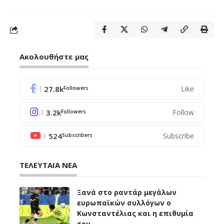
Ακολουθήστε μας
27.8k
Like
Followers
3.2k
Follow
Followers
524
Subscribe
Subscribers
ΤΕΛΕΥΤΑΙΑ ΝΕΑ
Ξανά στο ραντάρ μεγάλων
ευρωπαϊκών συλλόγων ο
Κωνσταντέλιας και η επιθυμία
του