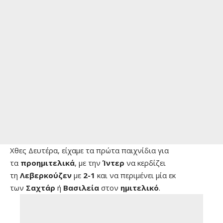
Χθες Δευτέρα, είχαμε τα πρώτα παιχνίδια για
τα
προημιτελικά
, με την
Ίντερ
να κερδίζει
τη
Λεβερκούζεν
με
2-1
και να περιμένει μία εκ
των
Σαχτάρ
ή
Βασιλεία
στον
ημι
τελικό
.