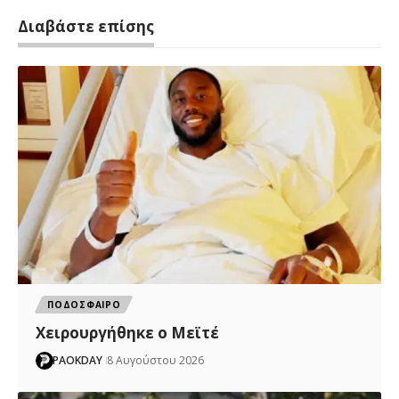
Διαβάστε επίσης
ΠΟΔΟΣΦΑΙΡΟ
Χειρουργήθηκε ο Μεϊτέ
PAOKDAY
8 Αυγούστου 2026