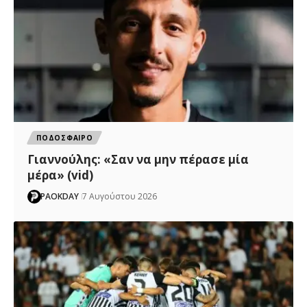
ΠΟΔΟΣΦΑΙΡΟ
Γιαννούλης: «Σαν να μην πέρασε μία
μέρα» (vid)
PAOKDAY
7 Αυγούστου 2026