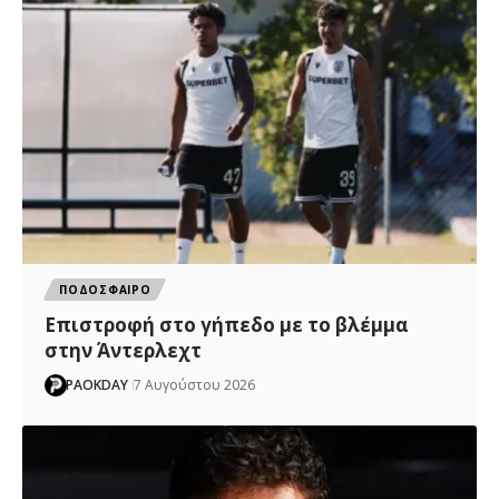
ΠΟΔΟΣΦΑΙΡΟ
Επιστροφή στο γήπεδο με το βλέμμα
στην Άντερλεχτ
PAOKDAY
7 Αυγούστου 2026