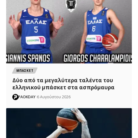
ΜΠΑΣΚΕΤ
Δύο από τα μεγαλύτερα ταλέντα του
ελληνικού μπάσκετ στα ασπρόμαυρα
PAOKDAY
6 Αυγούστου 2026