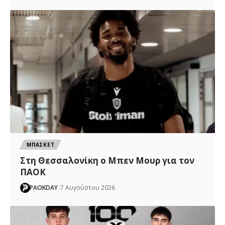
ΜΠΑΣΚΕΤ
Στη Θεσσαλονίκη ο Μπεν Μουρ για τον
ΠΑΟΚ
PAOKDAY
7 Αυγούστου 2026