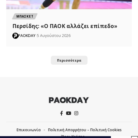
ΜΠΑΣΚΕΤ
Περσίδης: «Ο ΠΑΟΚ αλλάζει επίπεδο»
PAOKDAY
5 Αυγούστου 2026
Περισσότερα
Επικοινωνία
Πολιτική Απορρήτου – Πολιτική Cookies
Όροι Χρήσης