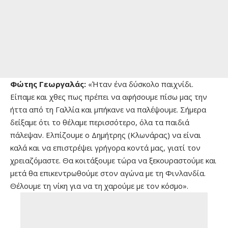
Φώτης Γεωργαλάς:
«Ήταν ένα δύσκολο παιχνίδι.
Είπαμε και χθες πως πρέπει να αφήσουμε πίσω μας την
ήττα από τη Γαλλία και μπήκανε να παλέψουμε. Σήμερα
δείξαμε ότι το θέλαμε περισσότερο, όλα τα παιδιά
πάλεψαν. Ελπίζουμε ο Δημήτρης (Κλωνάρας) να είναι
καλά και να επιστρέψει γρήγορα κοντά μας, γιατί τον
χρειαζόμαστε. Θα κοιτάξουμε τώρα να ξεκουραστούμε και
μετά θα επικεντρωθούμε στον αγώνα με τη Φινλανδία.
Θέλουμε τη νίκη για να τη χαρούμε με τον κόσμο».