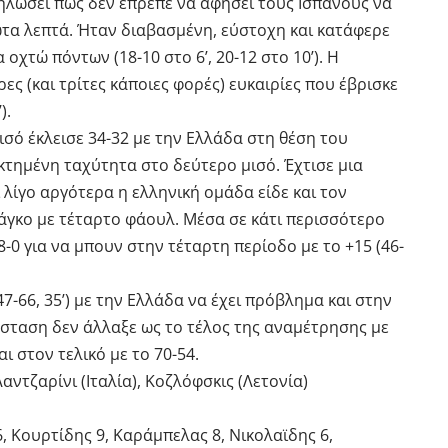
δηλώσει πως δεν έπρεπε να αφήσει τους Ισπανούς να
τα λεπτά. Ήταν διαβασμένη, εύστοχη και κατάφερε
χτώ πόντων (18-10 στο 6’, 20-12 στο 10’). Η
ες (και τρίτες κάποιες φορές) ευκαιρίες που έβρισκε
).
μισό έκλεισε 34-32 με την Ελλάδα στη θέση του
κτημένη ταχύτητα στο δεύτερο μισό. Έχτισε μια
ι λίγο αργότερα η ελληνική ομάδα είδε και τον
άγκο με τέταρτο φάουλ. Μέσα σε κάτι περισσότερο
8-0 για να μπουν στην τέταρτη περίοδο με το +15 (46-
7-66, 35’) με την Ελλάδα να έχει πρόβλημα και στην
άσταση δεν άλλαξε ως το τέλος της αναμέτρησης με
ι στον τελικό με το 70-54.
Λαντζαρίνι (Ιταλία), Κοζλόφσκις (Λετονία)
, Κουρτίδης 9, Καράμπελας 8, Νικολαϊδης 6,