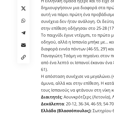
Η ελληνική ομάδα ήξερε και το είχε 
δημιουργήσουν μια διαφορά στα πρώ
αυτή να πάρει πρώτη ένα προβάδισμα ο
συνέχεια δεν ήταν ανάλογη. Οι δεύτερ
στην επίθεση οδήγησαν στο 25-28 (17’
Το παιχνίδι έγινε ντέρμπι, το πρώτο 
οδηγού, αλλά η Ισπανία μπήκε με… κε
διαφορά εννέα πόντων (46-55, 29’) κα
Παναγιώτη Τσάμη να πηγαίνει στον π
από ένα λεπτό οι Ισπανοί έκαναν ένα 
61).
Η απόσταση συνέχισε να μεγαλώνει (4
άμυνα, αλλά και στην επίθεση. Η κατ
τους Ισπανούς να φτάνουν στη νίκη κα
Διαιτητές
: Αουνκρότζερς (Λετονία), 
Δεκάλεπτα
: 20-12, 36-34, 46-59, 54-70
Ελλάδα (Βλασσόπουλος):
Σωτηρίου 6