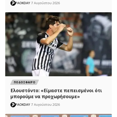
PAOKDAY
7 Αυγούστου 2026
ΠΟΔΟΣΦΑΙΡΟ
Ελουστόντο: «Είμαστε πεπεισμένοι ότι
μπορούμε να προχωρήσουμε»
PAOKDAY
7 Αυγούστου 2026