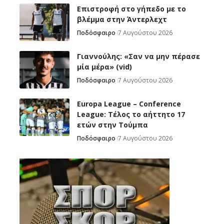
Επιστροφή στο γήπεδο με το
βλέμμα στην Άντερλεχτ
Ποδόσφαιρο
7 Αυγούστου 2026
Γιαννούλης: «Σαν να μην πέρασε
μία μέρα» (vid)
Ποδόσφαιρο
7 Αυγούστου 2026
Europa League – Conference
League: Τέλος το αήττητο 17
ετών στην Τούμπα
Ποδόσφαιρο
7 Αυγούστου 2026