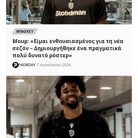
ΜΠΑΣΚΕΤ
Μουρ: «Είμαι ενθουσιασμένος για τη νέα
σεζόν – Δημιουργήθηκε ένα πραγματικά
πολύ δυνατό ρόστερ»
PAOKDAY
7 Αυγούστου 2026