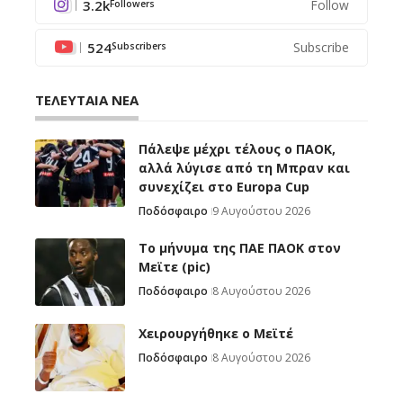
3.2k
Follow
Followers
524
Subscribe
Subscribers
ΤΕΛΕΥΤΑΙΑ ΝΕΑ
Πάλεψε μέχρι τέλους ο ΠΑΟΚ,
αλλά λύγισε από τη Μπραν και
συνεχίζει στο Europa Cup
Ποδόσφαιρο
9 Αυγούστου 2026
Το μήνυμα της ΠΑΕ ΠΑΟΚ στον
Μεϊτε (pic)
Ποδόσφαιρο
8 Αυγούστου 2026
Χειρουργήθηκε ο Μεϊτέ
Ποδόσφαιρο
8 Αυγούστου 2026