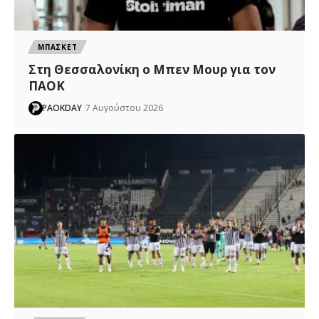
ΜΠΑΣΚΕΤ
Στη Θεσσαλονίκη ο Μπεν Μουρ για τον
ΠΑΟΚ
PAOKDAY
7 Αυγούστου 2026