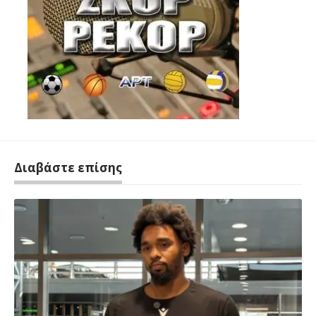
Διαβάστε επίσης