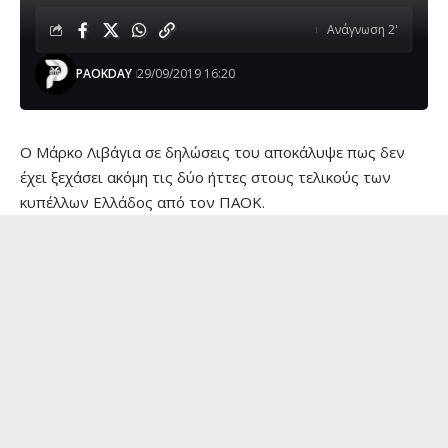
Ανάγνωση 2'
PAOKDAY
29/09/2019 16:20
Ο Μάρκο Λιβάγια σε δηλώσεις του αποκάλυψε πως δεν
έχει ξεχάσει ακόμη τις δύο ήττες στους τελικούς των
κυπέλλων Ελλάδος από τον ΠΑΟΚ.