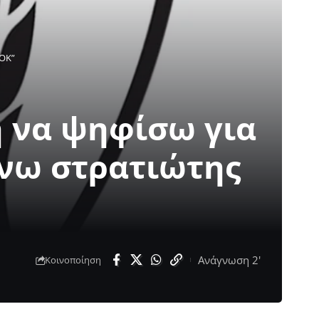
ΑΟΚ”
η να ψηφίσω για
ένω στρατιώτης
Ανάγνωση 2'
Κοινοποίηση