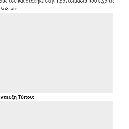
δας του και στάθηκε στην προετοιμασία που είχα τις
λοξενία.
έντευξη Τύπου: