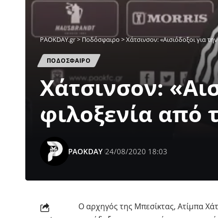
PAOKDAY.gr
>
Ποδόσφαιρο
>
Χάτσινσον: «Αισιόδοξοι για τη
ΠΟΔΟΣΦΑΙΡΟ
Χάτσινσον: «Αι
φιλοξενία από 
PAOKDAY
24/08/2020 18:03
O αρχηγός της Μπεσίκτας, Ατίμπα Χ