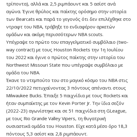
τρίποντα), αλλά και 2,5 ριμπάουντ και 5 ασίστ ανά
αγώνα. Έγινε θρύλος και παίκτης ορόσημο στην ιστορία
των Bearcats και παρά το γεγονός ότι δεν επιλέχθηκε στο
ντραφτ του ΝΒΑ, τράβηξε το ενδιαφέρον αρκετών
ομάδων και ακόμη περισσότερων ΝΒΑ scouts.
Υπέγραψε το πρώτο του επαγγελματικό συμβόλαιο (two-
way contract) με τους Houston Rockets την 1η Ιουλίου
του 2022 και έγινε ο πρώτος παίκτης στην ιστορία του
Northwest Missouri State που υπέγραψε συμβόλαιο με
ομάδα του ΝΒΑ.
Έκανε το ντεμπούτο του στο μαγικό κόσμο του ΝΒΑ στις
22/10/2022 πετυχαίνοντας 3 πόντους απέναντι στους
Milwaukee Bucks. Έπαιξε 5 παιχνίδια με τους Rockets και
ήταν συμπαίκτης με τον Kevin Porter Jr. Την ίδια σεζόν
(2022-23) αγωνίστηκε και σε 51 παιχνίδια στη GLeague,
με τους Rio Grande Valley Vipers, τη θυγατρική
ουσιαστικά ομάδα του Houston. Είχε κατά μέσο όρο 18,3
πόντους 5,3 ασίστ και 2,8 ριμπάουντ.