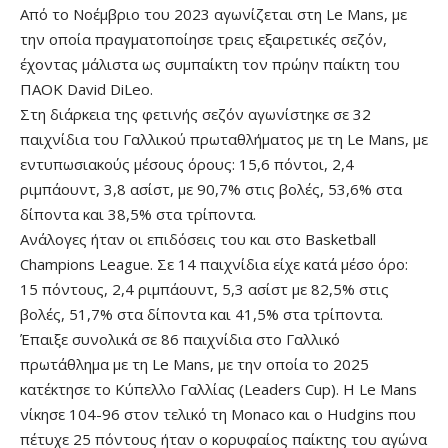
Από το Νοέμβριο του 2023 αγωνίζεται στη Le Mans, με
την οποία πραγματοποίησε τρεις εξαιρετικές σεζόν,
έχοντας μάλιστα ως συμπαίκτη τον πρώην παίκτη του
ΠΑΟΚ David DiLeo.
Στη διάρκεια της φετινής σεζόν αγωνίστηκε σε 32
παιχνίδια του Γαλλικού πρωταθλήματος με τη Le Mans, με
εντυπωσιακούς μέσους όρους: 15,6 πόντοι, 2,4
ριμπάουντ, 3,8 ασίστ, με 90,7% στις βολές, 53,6% στα
δίποντα και 38,5% στα τρίποντα.
Ανάλογες ήταν οι επιδόσεις του και στο Basketball
Champions League. Σε 14 παιχνίδια είχε κατά μέσο όρο:
15 πόντους, 2,4 ριμπάουντ, 5,3 ασίστ με 82,5% στις
βολές, 51,7% στα δίποντα και 41,5% στα τρίποντα.
Έπαιξε συνολικά σε 86 παιχνίδια στο Γαλλικό
πρωτάθλημα με τη Le Mans, με την οποία το 2025
κατέκτησε το Κύπελλο Γαλλίας (Leaders Cup). Η Le Mans
νίκησε 104-96 στον τελικό τη Monaco και ο Hudgins που
πέτυχε 25 πόντους ήταν ο κορυφαίος παίκτης του αγώνα