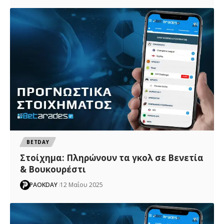
ΒETDAY
Στοίχημα: Πληρώνουν τα γκολ σε Βενετία
& Βουκουρέστι
PAOKDAY
12 Μαΐου 2025