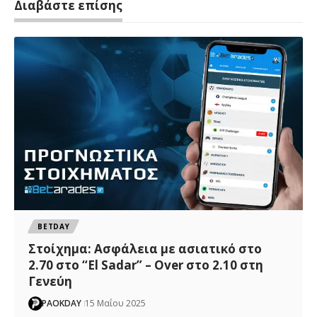
Διαβάστε επίσης
ΒETDAY
Στοίχημα: Ασφάλεια με ασιατικό στο
2.70 στο “El Sadar” – Over στο 2.10 στη
Γενεύη
PAOKDAY
15 Μαΐου 2025