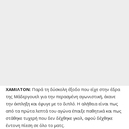
ΧΑΜΙΛΤΟΝ:
Παρά τη δύσκολη έξοδο που είχε στην έδρα
της Μάδεργουελ για την περασμένη αγωνιστική, έκανε
την έκπληξη και έφυγε με το διπλό. Η αλήθεια είναι πως
από τα πρώτα λεπτά του αγώνα έπαιξε παθητικά και πως
στάθηκε τυχερή που δεν δέχθηκε γκολ, αφού δέχθηκε
έντονη πίεση σε όλο το ματς.