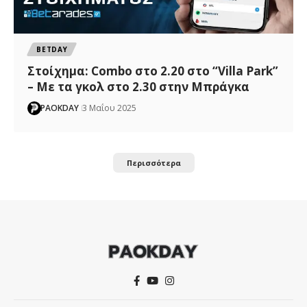
ΒETDAY
Στοίχημα: Combo στο 2.20 στο “Villa Park”
– Με τα γκολ στο 2.30 στην Μπράγκα
PAOKDAY
3 Μαΐου 2025
Περισσότερα