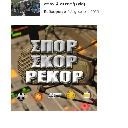
στον διαιτητή (vid)
Ποδόσφαιρο
6 Αυγούστου 2026