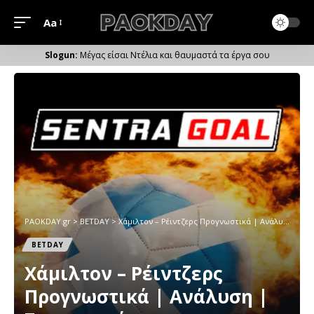
Aa
Μέγεθος
Γραμματοσειράς
Μέγας είσαι Ντέλια και θαυμαστά τα έργα σου
PAOKDAY.gr
>
ΒETDAY
>
Χάμιλτον – Ρέιντζερς Προγνωστικά | Aνάλυση | Στατιστικά
ΒETDAY
Χάμιλτον – Ρέιντζερς
Προγνωστικά | Aνάλυση |