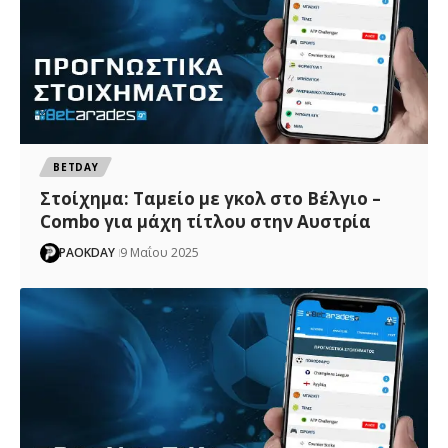
ΒETDAY
Στοίχημα: Ταμείο με γκολ στο Βέλγιο –
Combo για μάχη τίτλου στην Αυστρία
PAOKDAY
9 Μαΐου 2025