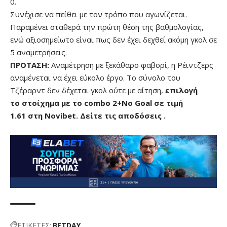
0.
Συνέχισε να πείθει με τον τρόπο που αγωνίζεται.
Παραμένει σταθερά την πρώτη θέση της βαθμολογίας,
ενώ αξιοσημείωτο είναι πως δεν έχει δεχθεί ακόμη γκολ σε
5 αναμετρήσεις.
ΠΡΟΤΑΣΗ:
Αναμέτρηση με ξεκάθαρο φαβορί, η Ρέιντζερς
αναμένεται να έχει εύκολο έργο. Το σύνολο του
Τζέραρντ δεν δέχεται γκολ ούτε με αίτηση,
επιλογή
το
στοίχημα
με το combo 2+No Goal σε τιμή
1.61
στη
Novibet
.
Δείτε τις αποδόσεις
.
ΕΤΙΚΕΤΕΣ:
BETDAY