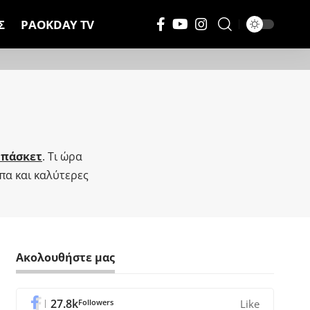
Σ
PAOKDAY TV
μπάσκετ
. Τι ώρα
υπα και καλύτερες
Ακολουθήστε μας
27.8k
Followers
Like