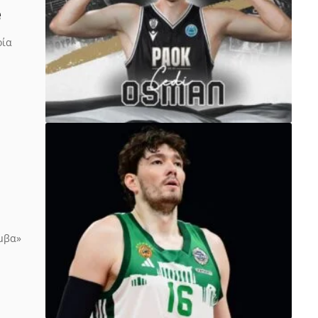
e
οία
μβα»