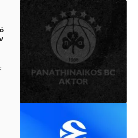
ρό
ν
ς