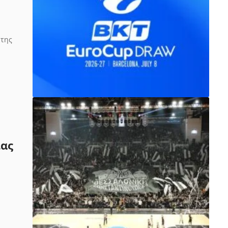
 της
ίας