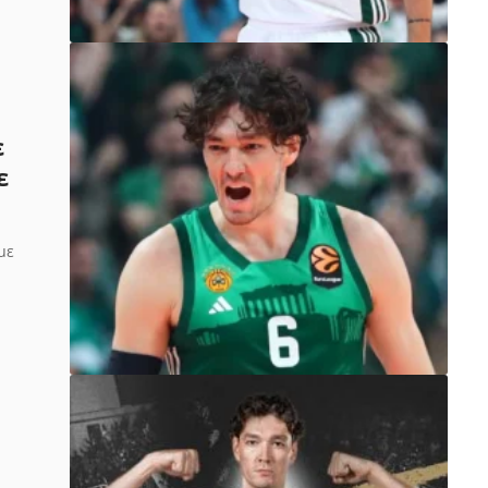
ε
ε
με