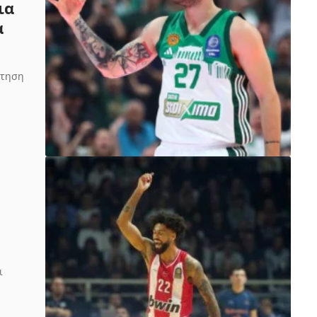
ια
α
κτηση
ι