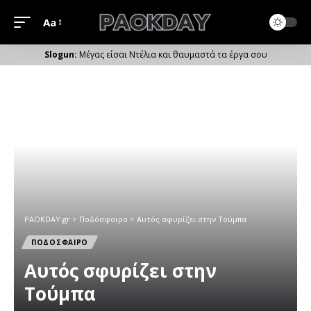
Aa
Μέγεθος
Γραμματοσειράς
Μέγας είσαι Ντέλια και θαυμαστά τα έργα σου
PAOKDAY.gr
>
Ποδόσφαιρο
>
Aυτός σφυρίζει στην Τούμπα
ΠΟΔΟΣΦΑΙΡΟ
Aυτός σφυρίζει στην
Τούμπα