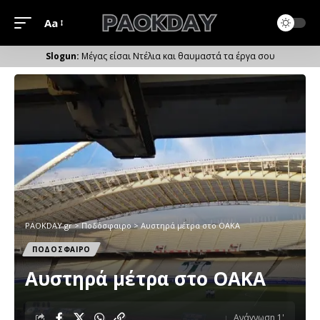
Aa
Μέγεθος
Γραμματοσειράς
Μέγας είσαι Ντέλια και θαυμαστά τα έργα σου
PAOKDAY.gr
>
Ποδόσφαιρο
>
Aυστηρά μέτρα στο ΟΑΚΑ
ΠΟΔΟΣΦΑΙΡΟ
Aυστηρά μέτρα στο ΟΑΚΑ
Ανάγνωση 1'