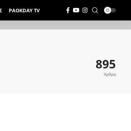
Σ
PAOKDAY TV
895
Άρθρα