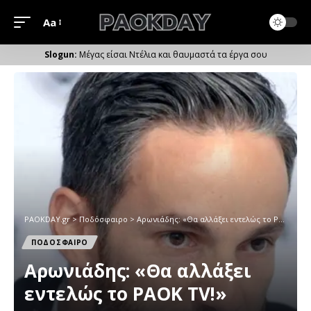
Aa
Μέγεθος
Γραμματοσειράς
Μέγας είσαι Ντέλια και θαυμαστά τα έργα σου
PAOKDAY.gr
>
Ποδόσφαιρο
>
Αρωνιάδης: «Θα αλλάξει εντελώς το PAOK TV!»
ΠΟΔΟΣΦΑΙΡΟ
Αρωνιάδης: «Θα αλλάξει
εντελώς το PAOK TV!»