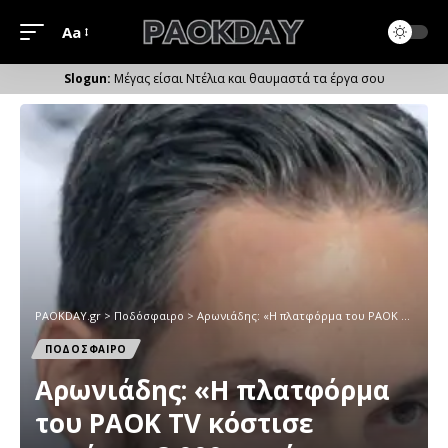
Aa
Μέγεθος
Γραμματοσειράς
Μέγας είσαι Ντέλια και θαυμαστά τα έργα σου
PAOKDAY.gr
>
Ποδόσφαιρο
>
Αρωνιάδης: «Η πλατφόρμα του PAOK TV κόστισε περίπου 3.000 ευρώ και απέφερε εκατομμύρια»
ΠΟΔΟΣΦΑΙΡΟ
Αρωνιάδης: «Η πλατφόρμα
του PAOK TV κόστισε