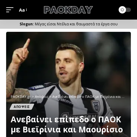
Aa
Μέγεθος
Γραμματοσειράς
Μέγας είσαι Ντέλια και θαυμαστά τα έργα σου
PAOKDAY.gr
>
Απόψεις
>
Ανεβαίνει επίπεδο ο ΠΑΟΚ με Βιεϊρίνια και Μαουρίσιο
ΑΠΟΨΕΙΣ
Ανεβαίνει επίπεδο ο ΠΑΟΚ
με Βιεϊρίνια και Μαουρίσιο