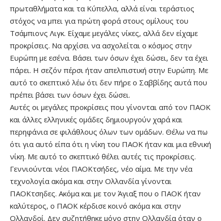
πρωταθλήματα και τα Κύπελλα, αλλά είναι τεράστιος
στόχος να μπει για πρώτη φορά στους ομίλους του
Τσάμπιονς Λιγκ. Είχαμε μεγάλες νίκες, αλλά δεν είχαμε
προκρίσεις. Να αρχίσει να ασχολείται ο κόσμος στην
Ευρώπη με εσένα. Βάσει των όσων έχει δώσει, δεν τα έχει
πάρει. Η σεζόν πέρσι ήταν απελπιστική στην Ευρώπη. Με
αυτό το σκεπτικό λέω ότι δεν πήρε ο Σαββίδης αυτά που
πρέπει βάσει των όσων έχει δώσει.
Αυτές οι μεγάλες προκρίσεις που γίνονται από τον ΠΑΟΚ
και άλλες ελληνικές ομάδες δημιουργούν χαρά και
περηφάνια σε φιλάθλους όλων των ομάδων. Θέλω να πω
ότι για αυτό είπα ότι η νίκη του ΠΑΟΚ ήταν και μια εθνική
νίκη. Με αυτό το σκεπτικό θέλει αυτές τις προκρίσεις.
Γεννιούνται νέοι ΠΑΟΚτσήδες, νέο αίμα. Με την νέα
τεχνολογία ακόμα και στην Ολλανδία γίνονται
ΠΑΟΚτσηδες. Ακόμα και με τον Άγιαξ που ο ΠΑΟΚ ήταν
καλύτερος, ο ΠΑΟΚ κέρδισε κοινό ακόμα και στην
Ολλανδοί. Δεν συζητήθηκε μόνο στην Ολλανδία όταν ο